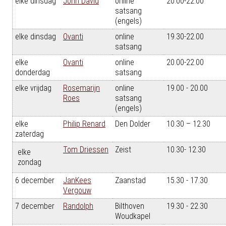
elke dinsdag
John David
online
20.00-22.00
satsang
(engels)
elke dinsdag
Ovanti
online
19.30-22.00
satsang
elke
Ovanti
online
20.00-22.00
donderdag
satsang
elke vrijdag
Rosemarijn
online
19.00 - 20.00
Roes
satsang
(engels)
elke
Philip Renard
Den Dolder
10.30 – 12.30
zaterdag
Tom Driessen
Zeist
10.30- 12.30
elke
zondag
6 december
JanKees
Zaanstad
15.30 - 17.30
Vergouw
7 december
Randolph
Bilthoven
19.30 - 22.30
Woudkapel