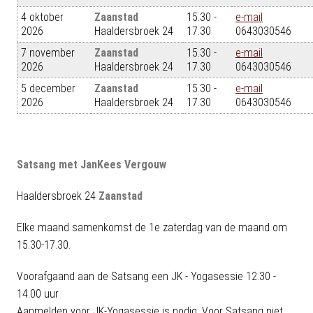
4 oktober
Zaanstad
15.30 -
e-mail
2026
Haaldersbroek 24
17.30
0643030546
7 november
Zaanstad
15.30 -
e-mail
2026
Haaldersbroek 24
17.30
0643030546
5 december
Zaanstad
15.30 -
e-mail
2026
Haaldersbroek 24
17.30
0643030546
Satsang met JanKees Vergouw
Haaldersbroek 24
Zaanstad
Elke maand samenkomst de 1e zaterdag van de maand om
15.30-17.30.
Voorafgaand aan de Satsang een JK - Yogasessie 12.30 -
14.00 uur
Aanmelden voor JK-Yogasessie is nodig. Voor Satsang niet