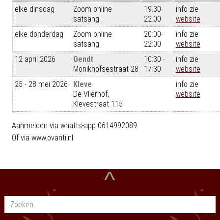
elke dinsdag
Zoom online
19.30-
info zie
satsang
22.00
website
elke donderdag
Zoom online
20:00-
info zie
satsang
22:00
website
12 april 2026
Gendt
10:30 -
info zie
Monikhofsestraat 28
17:30
website
25 - 28 mei 2026
Kleve
info zie
De Vlierhof,
website
Klevestraat 115
Aanmelden via whatts-app 0614992089
Of via www.ovanti.nl
^