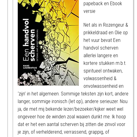
papeback en Ebook
versie
Net als in Rozengeur &
prikkeldraad en Olie op
het vuur bevat Een
handvol scherven
allerlei langere en
kortere stukken m.b.t.
spiritueel ontwaken,
volwassenheid &
onvolwassenheid en
‘zijn’ in het algemeen. Sommige teksten zijn kort, andere
langer, sommige ironisch (let op), andere serieuzer. Nou
ja, de met mij bekende lezer/bezoeker/kijker weet wel
ongeveer hoe de winden zoal waaien dunkt me. Ik hoop
dat er het een aantal scherven bij zitten die zinvol voor
je zijn, of verhelderend, verrassend, grappig, of