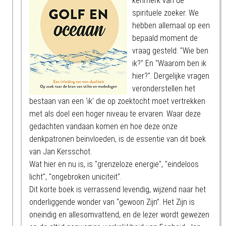
kenmerk van de
spirituele zoeker. We
hebben allemaal op een
bepaald moment de
vraag gesteld: "Wie ben
ik?" En "Waarom ben ik
hier?". Dergelijke vragen
veronderstellen het
bestaan van een ‘ik’ die op zoektocht moet vertrekken
met als doel een hoger niveau te ervaren. Waar deze
gedachten vandaan komen en hoe deze onze
denkpatronen beïnvloeden, is de essentie van dit boek
van Jan Kersschot.
Wat hier en nu is, is "grenzeloze energie", "eindeloos
licht", "ongebroken uniciteit".
Dit korte boek is verrassend levendig, wijzend naar het
onderliggende wonder van “gewoon Zijn”. Het Zijn is
oneindig en allesomvattend, en de lezer wordt gewezen