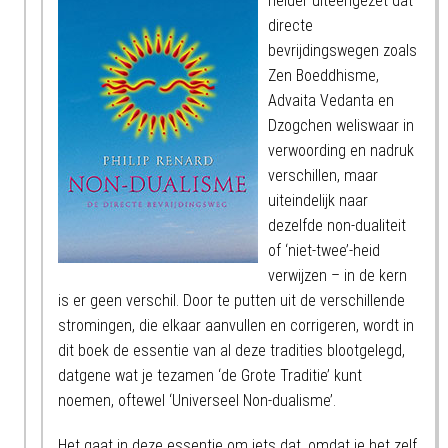
helder uiteengezet dat
directe
bevrijdingswegen zoals
Zen Boeddhisme,
Advaita Vedanta en
Dzogchen weliswaar in
verwoording en nadruk
verschillen, maar
uiteindelijk naar
dezelfde non-dualiteit
of ‘niet-twee’-heid
verwijzen – in de kern
is er geen verschil. Door te putten uit de verschillende
stromingen, die elkaar aanvullen en corrigeren, wordt in
dit boek de essentie van al deze tradities blootgelegd,
datgene wat je tezamen ‘de Grote Traditie’ kunt
noemen, oftewel ‘Universeel Non-dualisme’.
Het gaat in deze essentie om iets dat, omdat je het zelf