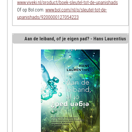
www.viveki.nl/product/boek-sleutel-tot-de-upanishads
Of op Bol.com:
www.bol.com/nl/p/sleutel-tot-de-
upanishads/9200000127054223
Aan de leiband, of je eigen pad? - Hans Laurentius