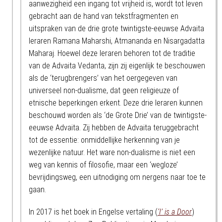
aanwezigheid een ingang tot vrijheid is, wordt tot leven
gebracht aan de hand van tekstfragmenten en
uitspraken van de drie grote twintigste-eeuwse Advaita
leraren Ramana Maharshi, Atmananda en Nisargadatta
Maharaj. Hoewel deze leraren behoren tot de traditie
van de Advaita Vedanta, zijn zij eigenlijk te beschouwen
als de ‘terugbrengers’ van het oergegeven van
universeel non-dualisme, dat geen religieuze of
etnische beperkingen erkent. Deze drie leraren kunnen
beschouwd worden als ‘de Grote Drie’ van de twintigste-
eeuwse Advaita. Zij hebben de Advaita teruggebracht
tot de essentie: onmiddellijke herkenning van je
wezenlijke natuur. Het ware non-dualisme is niet een
weg van kennis of filosofie, maar een ‘wegloze’
bevrijdingsweg, een uitnodiging om nergens naar toe te
gaan.
In 2017 is het boek in Engelse vertaling (
‘I’ is a Door
)